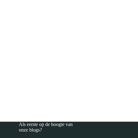
Als eerste op de hoogte van
onze
blogs
?