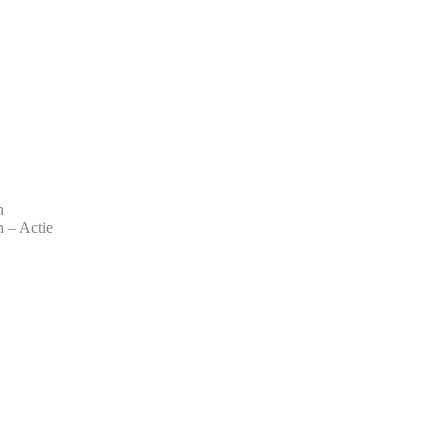
n
 – Actie