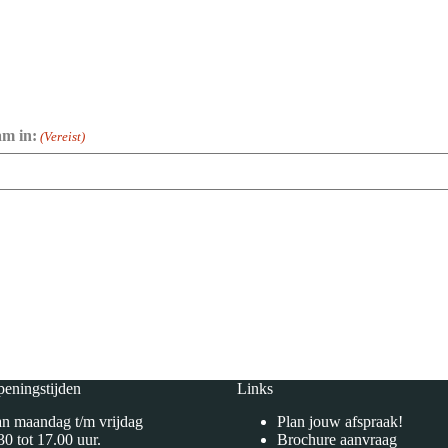
am in:
(Vereist)
eningstijden
Links
n maandag t/m vrijdag
Plan jouw afspraak!
30 tot 17.00 uur.
Brochure aanvraag