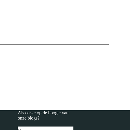
Als eerste op de hoogte van
onze
blogs
?
Naam