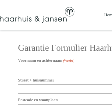
Ga
naar
de
Hom
inhoud
Garantie Formulier Haarh
Voornaam en achternaam
(Vereist)
Straat + huisnummer
Postcode en woonplaats