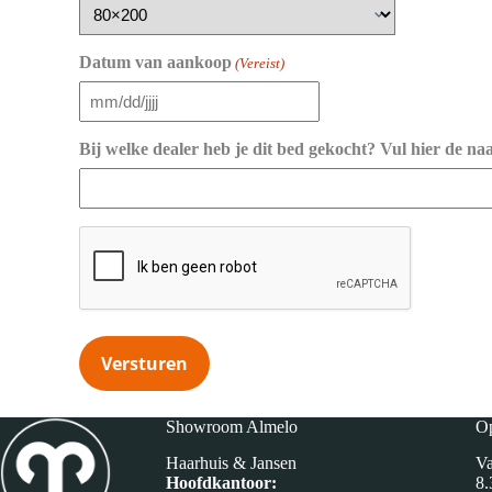
Datum van aankoop
(Vereist)
MM
slash
DD
Bij welke dealer heb je dit bed gekocht? Vul hier de na
slash
JJJJ
CAPTCHA
Showroom Almelo
Op
Haarhuis & Jansen
Va
Hoofdkantoor:
8.