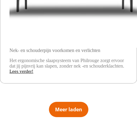
Nek- en schouderpijn voorkomen en verlichten
Het ergonomische slaapsysteem van Philrouge zorgt ervoor
dat jij pijnvrij kan slapen, zonder nek -en schouderklachten.
Lees verder!
Nek-
en
schouderpijn
voorkomen
en
verlichten
Meer laden