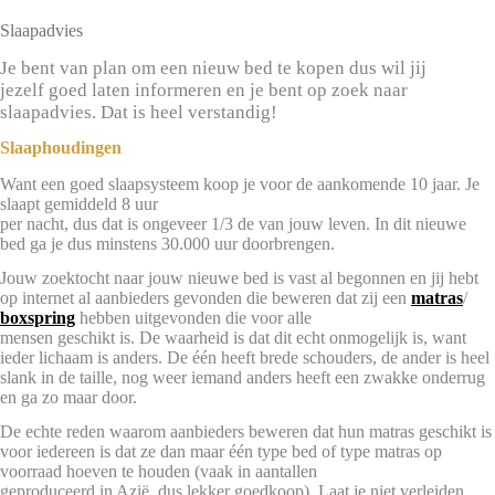
Slaapadvies
Je bent van plan om een nieuw bed te kopen dus wil jij
jezelf goed laten informeren en je bent op zoek naar
slaapadvies. Dat is heel verstandig!
Slaaphoudingen
Want een goed slaapsysteem koop je voor de aankomende 10 jaar. Je
slaapt gemiddeld 8 uur
per nacht, dus dat is ongeveer 1/3 de van jouw leven. In dit nieuwe
bed ga je dus minstens 30.000 uur doorbrengen.
Jouw zoektocht naar jouw nieuwe bed is vast al begonnen en jij hebt
op internet al aanbieders gevonden die beweren dat zij een
matras
/
boxspring
hebben uitgevonden die voor alle
mensen geschikt is. De waarheid is dat dit echt onmogelijk is, want
ieder lichaam is anders. De één heeft brede schouders, de ander is heel
slank in de taille, nog weer iemand anders heeft een zwakke onderrug
en ga zo maar door.
De echte reden waarom aanbieders beweren dat hun matras geschikt is
voor iedereen is dat ze dan maar één type bed of type matras op
voorraad hoeven te houden (vaak in aantallen
geproduceerd in Azië, dus lekker goedkoop). Laat je niet verleiden