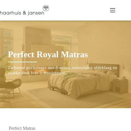
Ga
naar
de
inhoud
Perfect Royal Matras
Zwitserse pocketveer met 8-zones, natuurlatex afdeklaag en
unieke druk loze schouderzone.
Perfect Matras