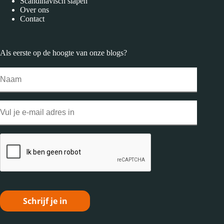
Scandinavisch slapen
Over ons
Contact
Als eerste op de hoogte van onze
blogs
?
Naam
Email
CAPTCHA