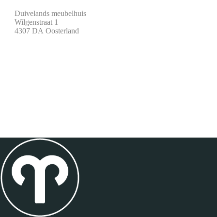
Duivelands meubelhuis
Wilgenstraat 1
4307 DA Oosterland