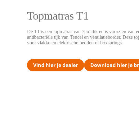
Topmatras T1
De T1 is een topmatras van 7cm dik en is voorzien van e
antibacteriële tijk van Tencel en ventilatieborder. Deze t
voor vlakke en elektrische bedden of boxsprings.
Vind hier je dealer
Download hier je b