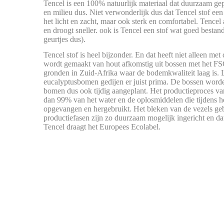
Tencel is een 100% natuurlijk materiaal dat duurzaam g
en milieu dus. Niet verwonderlijk dus dat Tencel stof een 
het licht en zacht, maar ook sterk en comfortabel. Tencel 
en droogt sneller. ook is Tencel een stof wat goed bestand
geurtjes dus).
Tencel stof is heel bijzonder. En dat heeft niet alleen met 
wordt gemaakt van hout afkomstig uit bossen met het F
gronden in Zuid-Afrika waar de bodemkwaliteit laag is. 
eucalyptusbomen gedijen er juist prima. De bossen wor
bomen dus ook tijdig aangeplant. Het productieproces van
dan 99% van het water en de oplosmiddelen die tijdens 
opgevangen en hergebruikt. Het bleken van de vezels gebe
productiefasen zijn zo duurzaam mogelijk ingericht en da
Tencel draagt het Europees Ecolabel.