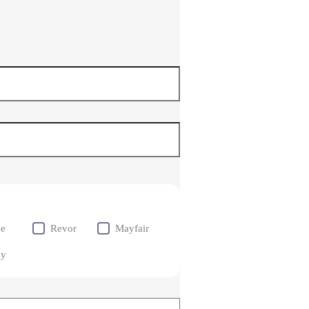
ce
Revor
Mayfair
sy