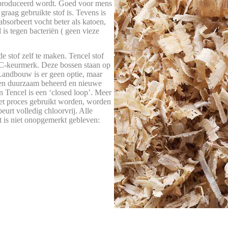
eproduceerd wordt. Goed voor mens
graag gebruikte stof is. Tevens is
absorbeert vocht beter als katoen,
 is tegen bacteriën ( geen vieze
de stof zelf te maken. Tencel stof
SC-keurmerk. Deze bossen staan op
Landbouw is er geen optie, maar
den duurzaam beheerd en nieuwe
 Tencel is een ‘closed loop’. Meer
het proces gebruikt worden, worden
urt volledig chloorvrij. Alle
t is niet onopgemerkt gebleven: