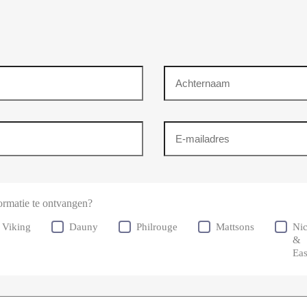
Achternaam
Emailadres
(Vereist)
ormatie te ontvangen?
Viking
Dauny
Philrouge
Mattsons
Ni
&
Ea