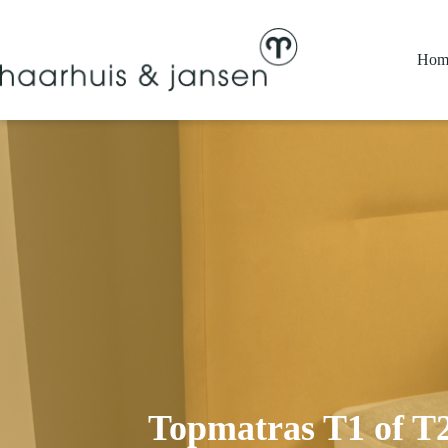
Ga
naar
de
Hom
inhoud
Topmatras T1 of T