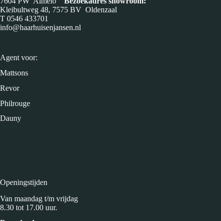
7604 PW Almelo
Bezoekadres showroom:
Kleibultweg 48, 7575 BV Oldenzaal
T
0546 433701
info@haarhuisenjansen.nl
Agent voor:
Mattsons
Revor
Philrouge
Dauny
Openingstijden
Van maandag t/m vrijdag
8.30 tot 17.00 uur.